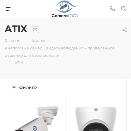
ATIX
23
—
—
Главная
Каталог
Аналоговые камеры видеонаблюдения – проверенное
решение для безопасности
—
ATIX
ФИЛЬТР