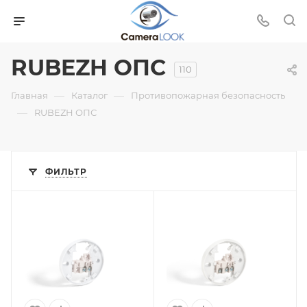
RUBEZH ОПС
110
—
—
Главная
Каталог
Противопожарная безопасность
—
RUBEZH ОПС
ФИЛЬТР