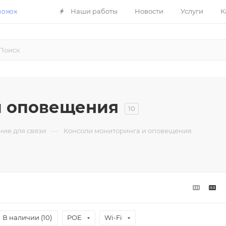
Наши работы
Новости
Услуги
К
ВОНОК
и оповещения
10
—
ние для связи
Консоли мониторинга и оповещения
POE
Wi-Fi
В наличии (
10
)