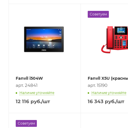
Советуем
Fanvil i504W
Fanvil X5U (красн
арт. 24841
арт. 15190
Наличие уточняйте
Наличие уточняйте
12 116
руб.
/шт
16 343
руб.
/шт
Советуем