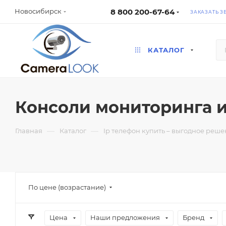
8 800 200-67-64
Новосибирск
ЗАКАЗАТЬ З
КАТАЛОГ
Консоли мониторинга 
—
—
Главная
Каталог
Ip телефон купить – выгодное реше
По цене (возрастание)
Цена
Наши предложения
Бренд