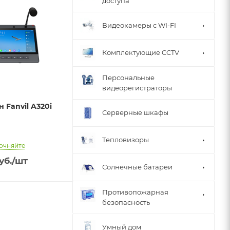
доступа
Видеокамеры с WI-FI
Комплектующие CCTV
Персональные
видеорегистраторы
 Fanvil A320i
Серверные шкафы
Тепловизоры
очняйте
уб.
/шт
Солнечные батареи
Противопожарная
безопасность
Умный дом