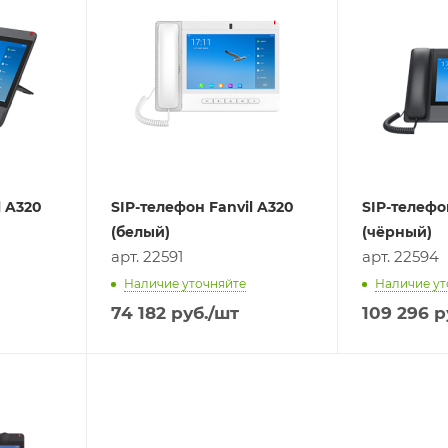
l A320
SIP-телефон Fanvil A320
SIP-телефон
(белый)
(чёрный)
арт. 22591
арт. 22594
Наличие уточняйте
Наличие ут
74 182
руб.
/шт
109 296
р