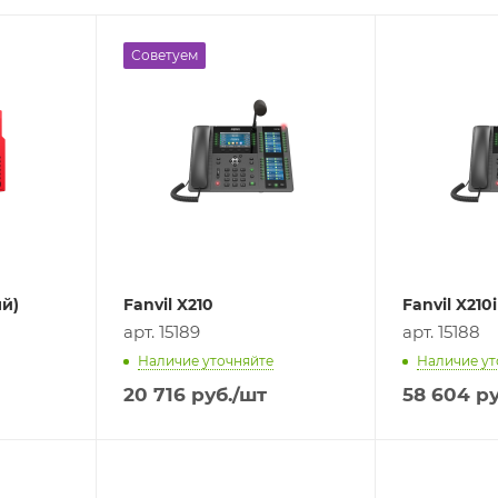
Советуем
ый)
Fanvil X210
Fanvil X210i
арт. 15189
арт. 15188
Наличие уточняйте
Наличие ут
20 716
руб.
/шт
58 604
ру