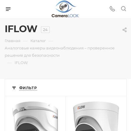
IFLOW
24
—
—
Главная
Каталог
Аналоговые камеры видеонаблюдения – проверенное
решение для безопасности
—
IFLOW
ФИЛЬТР