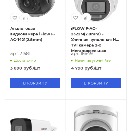
Аналоговая
iFLOW F-AC-
видеокамера iFlow F-
2322M(2.8mm) -
AC-1421(2.8mm)
Уличная купольная HD-
TVI камера 2-х
Мегапиксельная
арт. 21581
арт. 16649
Достаточно
Наличие уточняйте
3 090
руб.
/шт
4 790
руб.
/шт
В КОРЗИНУ
В КОРЗИНУ