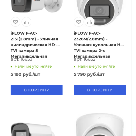
iFLOW F-AC-
iFLOW F-AC-
2151(2.8mm) - Уличная
2326M(2.8mm) -
цилиндрическая HD-
Уличная купольная HD-
TVI камера 5
TVI камера 2-х
Мегапиксельная
Мегапиксельная
арт. 16653
арт. 16652
Наличие уточняйте
Наличие уточняйте
5 190
руб.
/шт
5 790
руб.
/шт
В КОРЗИНУ
В КОРЗИНУ