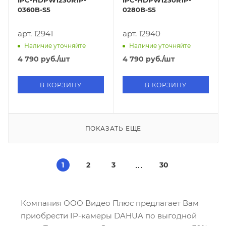
IPC-HDPW1230R1P-
IPC-HDPW1230R1P-
0360B-S5
0280B-S5
арт. 12941
арт. 12940
Наличие уточняйте
Наличие уточняйте
4 790
руб.
/шт
4 790
руб.
/шт
В КОРЗИНУ
В КОРЗИНУ
ПОКАЗАТЬ ЕЩЕ
1
2
3
30
Компания ООО Видео Плюс предлагает Вам
приобрести IP-камеры DAHUA по выгодной