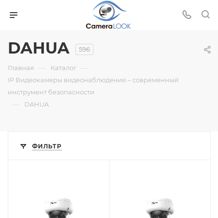
DAHUA
596
—
—
Главная
Каталог
IP Видеокамеры видеонаблюдения – современный
инструмент безопасности
—
DAHUA
ФИЛЬТР