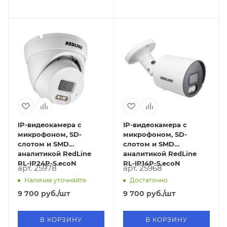
IP-видеокамера с
IP-видеокамера с
микрофоном, SD-
микрофоном, SD-
слотом и SMD
слотом и SMD
аналитикой RedLine
аналитикой RedLine
RL-IP24P-S.ecoN
RL-IP14P-S.ecoN
арт. 25978
арт. 25968
Наличие уточняйте
Достаточно
9 700
руб.
/шт
9 700
руб.
/шт
В КОРЗИНУ
В КОРЗИНУ