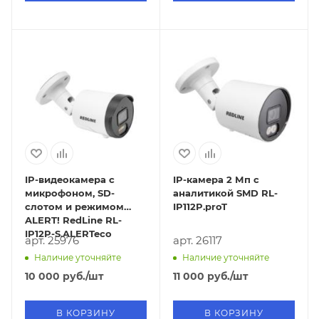
IP-видеокамера с
IP-камера 2 Мп с
микрофоном, SD-
аналитикой SMD RL-
слотом и режимом
IP112P.proT
ALERT! RedLine RL-
IP12P-S.ALERTeco
арт. 25976
арт. 26117
Наличие уточняйте
Наличие уточняйте
10 000
руб.
/шт
11 000
руб.
/шт
В КОРЗИНУ
В КОРЗИНУ