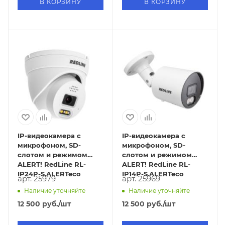
В КОРЗИНУ
В КОРЗИНУ
IP-видеокамера с
IP-видеокамера с
микрофоном, SD-
микрофоном, SD-
слотом и режимом
слотом и режимом
ALERT! RedLine RL-
ALERT! RedLine RL-
IP24P-S.ALERTeco
IP14P-S.ALERTeco
арт. 25979
арт. 25969
Наличие уточняйте
Наличие уточняйте
12 500
руб.
/шт
12 500
руб.
/шт