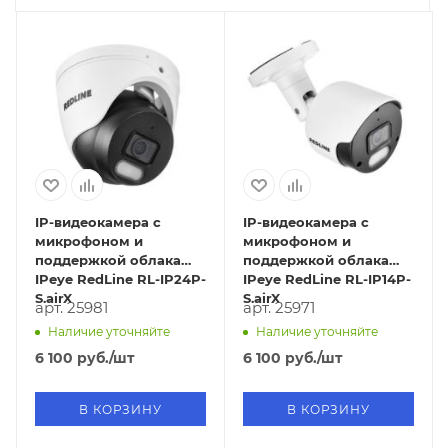
IP-видеокамера с
IP-видеокамера с
микрофоном и
микрофоном и
поддержкой облака
поддержкой облака
IPeye RedLine RL-IP24P-
IPeye RedLine RL-IP14P-
S.airX
S.airX
арт. 25981
арт. 25971
Наличие уточняйте
Наличие уточняйте
6 100
руб.
/шт
6 100
руб.
/шт
В КОРЗИНУ
В КОРЗИНУ