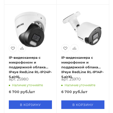
IP-видеокамера с
IP-видеокамера с
микрофоном и
микрофоном и
поддержкой облака
поддержкой облака
IPeye RedLine RL-IP24P-
IPeye RedLine RL-IP14P-
S.airXL
S.airXL
арт. 25980
арт. 25970
Наличие уточняйте
Наличие уточняйте
6 700
руб.
/шт
6 700
руб.
/шт
В КОРЗИНУ
В КОРЗИНУ