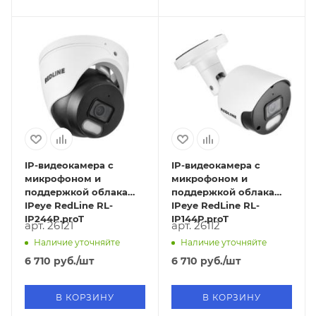
IP-видеокамера с
IP-видеокамера с
микрофоном и
микрофоном и
поддержкой облака
поддержкой облака
IPeye RedLine RL-
IPeye RedLine RL-
IP244P.proT
IP144P.proT
арт. 26121
арт. 26112
Наличие уточняйте
Наличие уточняйте
6 710
руб.
/шт
6 710
руб.
/шт
В КОРЗИНУ
В КОРЗИНУ