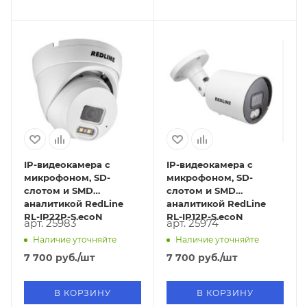
IP-видеокамера с
IP-видеокамера с
микрофоном, SD-
микрофоном, SD-
слотом и SMD
слотом и SMD
аналитикой RedLine
аналитикой RedLine
RL-IP22P-S.ecoN
RL-IP12P-S.ecoN
арт. 25983
арт. 25974
Наличие уточняйте
Наличие уточняйте
7 700
руб.
/шт
7 700
руб.
/шт
В КОРЗИНУ
В КОРЗИНУ