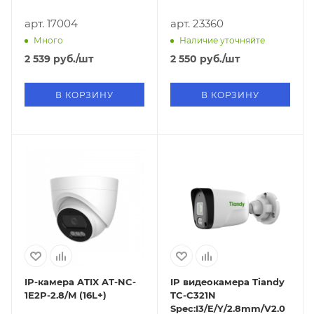
арт. 17004
арт. 23360
Много
Наличие уточняйте
2 539
руб.
/шт
2 550
руб.
/шт
В КОРЗИНУ
В КОРЗИНУ
IP-камера ATIX AT-NC-
IP видеокамера Tiandy
1E2P-2.8/M (16L+)
TC-C321N
Spec:I3/E/Y/2.8mm/V2.0