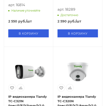
арт. 16814
арт. 18289
Наличие уточняйте
Достаточно
2 550
руб.
/шт
2 590
руб.
/шт
В КОРЗИНУ
В КОРЗИНУ
IP видеокамера Tiandy
IP видеокамера Tiandy
TC-C321N
TC-C320N
Spec:I3/E/Y/4mm/V2.0
Spec:I3/E/Y/2.8mm/V2.0