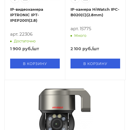
IP-видеокамера
IP-камера HiWatch IPC-
IPTRONIC IPT-
B020(С)(2.8mm)
IPEP2001(2.8)
арт. 15775
арт. 22306
Много
Достаточно
1 900
руб.
/шт
2 100
руб.
/шт
В КОРЗИНУ
В КОРЗИНУ