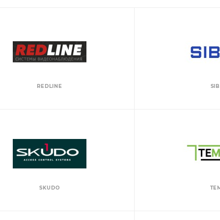
REDLINE
SI
SKUDO
TE