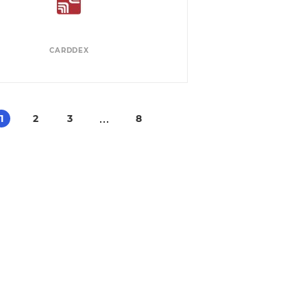
CARDDEX
1
2
3
8