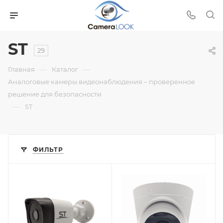
ST
29
—
—
Главная
Каталог
Аналоговые камеры видеонаблюдения – проверенное
решение для безопасности
—
ST
ФИЛЬТР