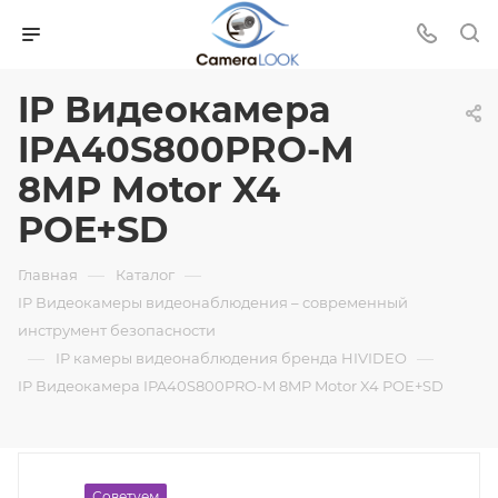
IP Видеокамера
IPA40S800PRO-M
8MP Motor X4
POE+SD
—
—
Главная
Каталог
IP Видеокамеры видеонаблюдения – современный
инструмент безопасности
—
—
IP камеры видеонаблюдения бренда HIVIDEO
IP Видеокамера IPA40S800PRO-M 8MP Motor X4 POE+SD
Советуем