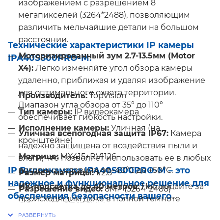
изображением с разрешением 8
мегапикселей (3264*2488), позволяющим
различить мельчайшие детали на большом
расстоянии.
Технические характеристики IP камеры
Моторизированный зум 2.7-13.5мм (Motor
IPA40S800PRO-M:
X4):
Легко изменяйте угол обзора камеры
удаленно, приближая и удаляя изображение
для оптимального охвата территории.
Производитель:
TopVision
Диапазон угла обзора от 35° до 110°
Тип камеры:
IP видеокамера
обеспечивает гибкость настройки.
Исполнение камеры:
Уличная (на
Уличная всепогодная защита IP67:
Камера
кронштейне)
надежно защищена от воздействия пыли и
Матрица:
MX415+RV1126
влаги, что позволяет использовать ее в любых
IP Видеокамера IPA40S800PRO-M
– это
погодных условиях, от -40°С до +50°С.
Размер матрицы:
1/2.8
надежное и функциональное решение для
ИК-подсветка до 40 метров:
Наблюдайте за
Разрешение видео:
8MP (3264*2488)
обеспечения безопасности вашего
происходящим даже в полной темноте
Объектив:
2.7-13.5MM motor zoom
объекта. Купите IP камеру IPA40S800PRO-
благодаря встроенной ИК-подсветке,