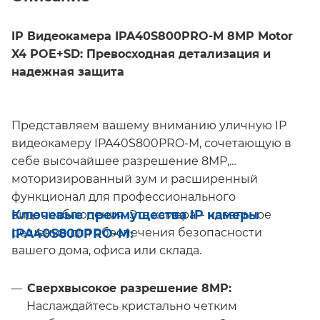
IP Видеокамера IPA40S800PRO-M 8MP Motor
X4 POE+SD: Превосходная детализация и
надежная защита
Представляем вашему вниманию уличную IP
видеокамеру IPA40S800PRO-M, сочетающую в
себе высочайшее разрешение 8MP,
моторизированный зум и расширенный
функционал для профессионального
Ключевые преимущества IP камеры
видеонаблюдения. Эта камера – идеальное
IPA40S800PRO-M:
решение для обеспечения безопасности
вашего дома, офиса или склада.
Сверхвысокое разрешение 8MP:
Наслаждайтесь кристально четким