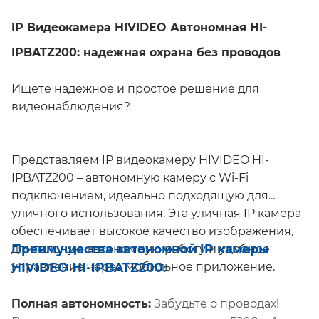
IP Видеокамера HIVIDEO Автономная HI-
IPBATZ200: надежная охрана без проводов
Ищете надежное и простое решение для
видеонаблюдения?
Представляем IP видеокамеру HIVIDEO HI-
IPBATZ200 – автономную камеру с Wi-Fi
подключением, идеально подходящую для
уличного использования. Эта уличная IP камера
обеспечивает высокое качество изображения,
Преимущества автономной IP камеры
длительную автономную работу и удобное
HIVIDEO HI-IPBATZ200:
управление через мобильное приложение.
Полная автономность:
Забудьте о проводах!