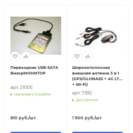
Переходник USB-SATA
Широкополосная
ВизорМОНИТОР
внешняя антенна 3 в 1
(GPS/GLONASS + 4G LTE
+ Wi-Fi)
арт. 21005
арт. 7392
Наличие уточняйте
Достаточно
810
руб.
/шт
1 900
руб.
/шт