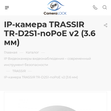
IP-камера TRASSIR
TR-D2S1-noPoE v2 (3.6
мм)
—
—
Главная
Каталог
IP Видеокамеры видеонаблюдения – современный
инструмент безопасности
—
—
TRASSIR
IP-камера TRASSIR TR-D2S1-noPoE v2 (3.6 мм)