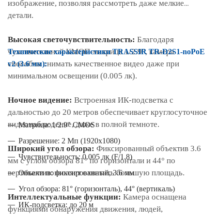
изображение, позволяя рассмотреть даже мелкие
детали.
Высокая светочувствительность:
Благодаря
чувствительной КМОП-матрице 1/2.9", камера
Технические характеристики TRASSIR TR-D2S1-noPoE
способна снимать качественное видео даже при
v2 (3.6 мм):
минимальном освещении (0.005 лк).
Ночное видение:
Встроенная ИК-подсветка с
дальностью до 20 метров обеспечивает круглосуточное
видеонаблюдение, даже в полной темноте.
Матрица: 1/2.9" CMOS
Разрешение: 2 Мп (1920x1080)
Широкий угол обзора:
Фиксированный объектив 3.6
Чувствительность: 0.005 лк (F/1.8)
мм с углом обзора 81° по горизонтали и 44° по
вертикали позволяет охватить большую площадь.
Объектив: фиксированный, 3.6 мм
Угол обзора: 81° (горизонталь), 44° (вертикаль)
Интеллектуальные функции:
Камера оснащена
ИК-подсветка: до 20 м
функциями обнаружения движения, людей,