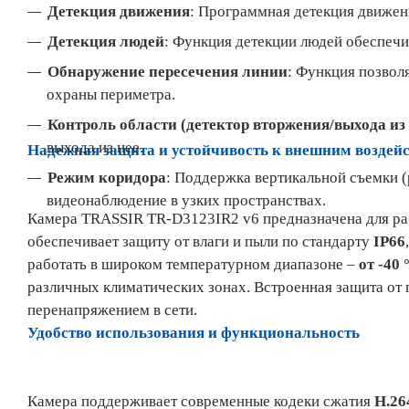
Детекция движения
: Программная детекция движени
Детекция людей
: Функция детекции людей обеспечи
Обнаружение пересечения линии
: Функция позвол
охраны периметра.
Контроль области (детектор вторжения/выхода из
выхода из нее.
Надежная защита и устойчивость к внешним воздей
Режим коридора
: Поддержка вертикальной съемки 
видеонаблюдение в узких пространствах.
Камера TRASSIR TR-D3123IR2 v6 предназначена для р
обеспечивает защиту от влаги и пыли по стандарту
IP66
работать в широком температурном диапазоне –
от -40 
различных климатических зонах. Встроенная защита от
перенапряжением в сети.
Удобство использования и функциональность
Камера поддерживает современные кодеки сжатия
H.26