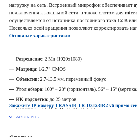
нагрузку на сеть. Встроенный микрофон обеспечивает
а
подключения к локальной сети, а также слотом для
micr
осуществляется от источника постоянного тока
12 В
или
Несколько осей вращения позволяют корректировать на
Основные характеристики:
Разрешение
: 2 Мп (1920x1080)
Матрица
: 1/2.7" CMOS
Объектив
: 2.7-13.5 мм, переменный фокус
Угол обзора
: 100° ~ 28° (горизонталь), 56° ~ 15° (вертика
ИК-подсветка
: до 25 метров
Закажите IP-камеру TRASSIR TR-D3123IR2 v6 прямо сейч
Кодеки
: H.264, H.264+, H.265, H.265+
WDR
: 120 дБ
3D DNR
: да