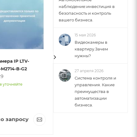
наблюдение:инвестиция в
безопасность и контроль
вашего бизнеса.
15 мая 2026
Видеокамеры в
квартиру.Зачем
нужны?
мера IP LTV-
Система кругового обзора
M2714-B-G2
360 градусов Best
27 апреля 2026
29
Electronics
Система контроля и
арт. 18172
е уточняйте
управления. Какие
преимущества в
Достаточно
автоматизации
бизнеса.
о запросу
68 690
руб.
/шт