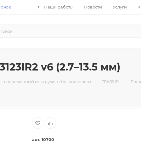
Наши работы
Новости
Услуги
К
ВОНОК
23IR2 v6 (2.7–13.5 мм)
—
—
– современный инструмент безопасности
TRASSIR
IP-ка
арт. 10700