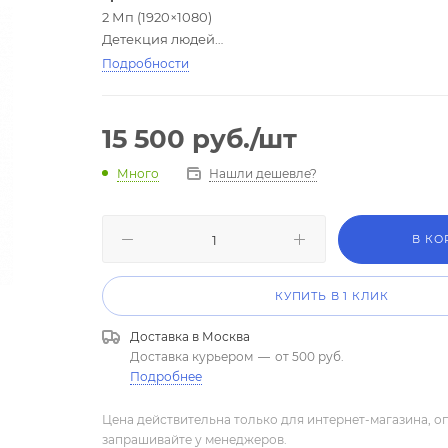
2 Мп (1920×1080)
Детекция людей
ИК-подсветка 25 м
Подробности
WDR 120 дБ, режим коридора
–40 °C… +60 °C
Гарантия — 5 лет
15 500
руб.
/шт
Нашли дешевле?
Много
В КО
КУПИТЬ В 1 КЛИК
Доставка в
Москва
Доставка курьером
—
от 500 руб.
Подробнее
Цена действительна только для интернет-магазина, о
запрашивайте у менеджеров.