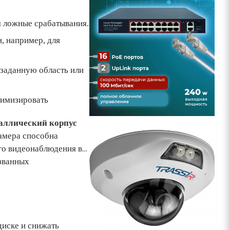
я ложные срабатывания.
, например, для
 заданную область или
тимизировать
аллический корпус
Камера способна
ого видеонаблюдения в
званных
диске и снижать