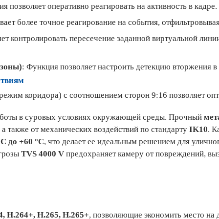
я позволяет оперативно реагировать на активность в кадре.
вает более точное реагирование на события, отфильтровыва
яет контролировать пересечение заданной виртуальной линии
 зоны)
: Функция позволяет настроить детекцию вторжения в
ствиям
(режим коридора) с соотношением сторон 9:16 позволяет оп
аботы в суровых условиях окружающей среды. Прочный
мет
, а также от механических воздействий по стандарту
IK10
. 
°C до +60 °C
, что делает ее идеальным решением для уличн
 грозы
TVS 4000 V
предохраняет камеру от повреждений, вы
4, H.264+, H.265, H.265+
, позволяющие экономить место на 