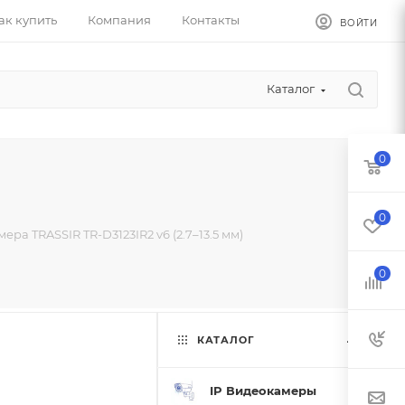
ак купить
Компания
Контакты
ВОЙТИ
Каталог
0
0
мера TRASSIR TR-D3123IR2 v6 (2.7–13.5 мм)
0
КАТАЛОГ
IP Видеокамеры