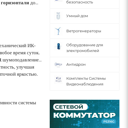
безопасность
о горизонтали
до
Умный дом
Ветрогенераторы
Оборудование для
еханический ИК-
электромобилей
любое время суток.
R
шумоподавление
Антидрон
тность, улучшая
ыточной яркостью.
Комплекты Системы
Видеонаблюдения
ивности системы