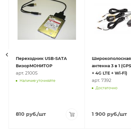
Переходник USB-SATA
Широкополосная
ВизорМОНИТОР
антенна 3 в 1 (G
арт. 21005
+ 4G LTE + Wi-Fi)
арт. 7392
Наличие уточняйте
Достаточно
810
руб.
/шт
1 900
руб.
/шт