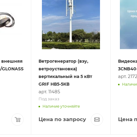
 внешняя
Ветрогенератор (вэу,
Видеока
PS/GLONASS
ветроустановка)
3CNB40-
арт. 217
вертикальный на 5 кВт
GRIF НВ5-5КВ
Наличи
арт. 11485
Под заказ
Наличие уточняйте
Цена по запросу
Цена п