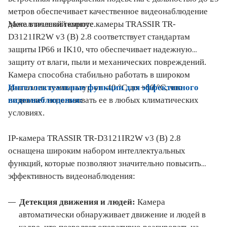
метров обеспечивает качественное видеонаблюдение
Металлический корпус камеры TRASSIR TR-
даже в полной темноте.
D3121IR2W v3 (B) 2.8 соответствует стандартам
защиты IP66 и IK10, что обеспечивает надежную
защиту от влаги, пыли и механических повреждений.
Камера способна стабильно работать в широком
Интеллектуальные функции для эффективного
диапазоне температур от -40 °C до +60 °C, что
видеонаблюдения:
позволяет использовать ее в любых климатических
условиях.
IP-камера TRASSIR TR-D3121IR2W v3 (B) 2.8
оснащена широким набором интеллектуальных
функций, которые позволяют значительно повысить
эффективность видеонаблюдения:
Детекция движения и людей:
Камера
автоматически обнаруживает движение и людей в