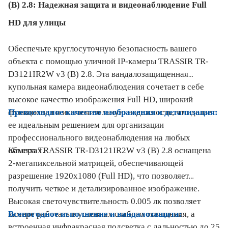
(B) 2.8: Надежная защита и видеонаблюдение Full
HD для улицы
Обеспечьте круглосуточную безопасность вашего
объекта с помощью уличной IP-камеры TRASSIR TR-
D3121IR2W v3 (B) 2.8. Эта вандалозащищенная
купольная камера видеонаблюдения сочетает в себе
высокое качество изображения Full HD, широкий
Превосходное качество изображения и детализация:
функционал и исключительную надежность, что делает
ее идеальным решением для организации
профессионального видеонаблюдения на любых
Камера TRASSIR TR-D3121IR2W v3 (B) 2.8 оснащена
объектах.
2-мегапиксельной матрицей, обеспечивающей
разрешение 1920x1080 (Full HD), что позволяет
получить четкое и детализированное изображение.
Высокая светочувствительность 0.005 лк позволяет
Всепогодное исполнение и вандалозащита:
камере работать в условиях слабого освещения, а
встроенная инфракрасная подсветка с дальностью до 25