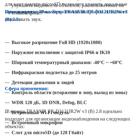
для карт памяти microSD позволяет хранить локальные
улучшить видимость объектов, расположенных на
записи видеоархива. Встроенный микрофон позволяет
Преимущества IP-камеры TRASSIR TR-D3121IR2W v3
темном фоне.
записывать звук.
(B) 2.8:
Высокое разрешение Full HD (1920x1080)
Наружное исполнение с защитой IP66 и IK10
Широкий температурный диапазон: -40°C ~ +60°C
Инфракрасная подсветка до 25 метров
Детекция движения и людей
Сфера применения:
Контроль области (вторжение в зону, выход из зоны)
WDR 120 дБ, 3D DNR, Defog, BLC
IP-камера TRASSIR TR-D3121IR2W v3 (B) 2.8 идеально
Встроенный Wi-Fi модуль
подходит для организации видеонаблюдения на следующих
Встроенный микрофон
объектах:
Слот для microSD (до 128 Гбайт)