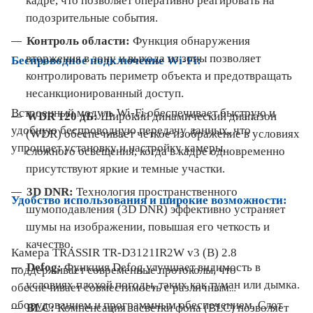
кадре, что позволяет оперативно реагировать на
подозрительные события.
Контроль области:
Функция обнаружения
вторжения в зону и выхода из зоны позволяет
Беспроводное подключение Wi-Fi:
контролировать периметр объекта и предотвращать
несанкционированный доступ.
Встроенный модуль Wi-Fi обеспечивает быструю и
WDR 120 дБ:
Широкий динамический диапазон
удобную беспроводную передачу данных, что
(WDR) обеспечивает четкое изображение в условиях
упрощает установку и настройку камеры.
сложного освещения, когда в кадре одновременно
присутствуют яркие и темные участки.
3D DNR:
Технология пространственного
Удобство использования и широкие возможности:
шумоподавления (3D DNR) эффективно устраняет
шумы на изображении, повышая его четкость и
качество.
Камера TRASSIR TR-D3121IR2W v3 (B) 2.8
Defog:
Функция Defog улучшает видимость в
поддерживает современные протоколы, что
условиях плохой погоды, таких как туман или дымка.
обеспечивает совместимость с различным
оборудованием и программным обеспечением. Слот
BLC:
Компенсация засветки фона (BLC) позволяет