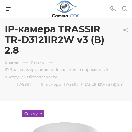
IP-камера TRASSIR
TR-D3121IR2W v3 (B)
2.8
—
—
Главная
Каталог
IP Видеокамеры видеонаблюдения – современный
инструмент безопасности
—
—
TRASSIR
IP-камера TRASSIR TR-D3121IR2W v3 (B) 2.8
Советуем