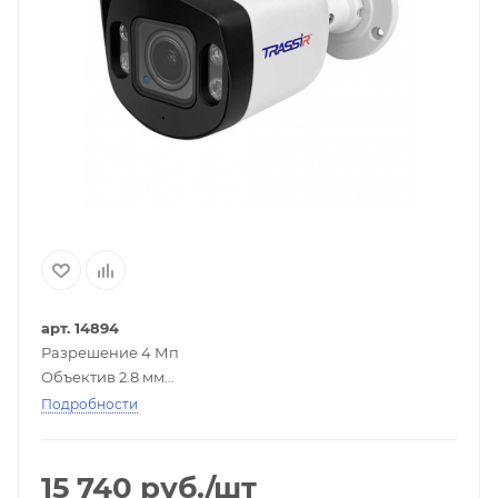
арт. 14894
Разрешение 4 Мп
Объектив 2.8 мм
H.265+, H.265, H.264
Подробности
ИК-подсветка дальностью 40 м
⛅ ☔ ❄ IP67, –40 °C… +60 °C
15 740
руб.
/шт