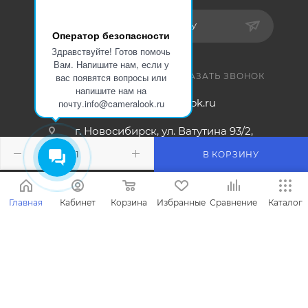
ПОДПИСАТЬСЯ НА РАССЫЛКУ
Оператор безопасности
Здравствуйте! Готов помочь
Вам. Напишите нам, если у
8 800 200-67-64
ЗАКАЗАТЬ ЗВОНОК
вас появятся вопросы или
напишите нам на
info@cameralook.ru
почту.info@cameralook.ru
г. Новосибирск, ул. Ватутина 93/2,
офис №4
В КОРЗИНУ
Главная
Кабинет
Корзина
Избранные
Сравнение
Каталог
2020 - 2026 © Оптовая продажа систем беопасности. Дизайн
и разработка сайта. ООО «НТО СПЕЦТЕХНО», 2018