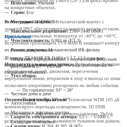
больших территорий до узкого (28°) для фокусировки
Исполнение:
Уличная
на конкретных объектах.
Серия:
Eco
Всепогодная защита:
Металлический корпус с
Матрица:
1/3" CMOS
защитой IP67 обеспечивает надежную защиту от пыли,
Максимальное разрешение:
2560×1440 (4MP)
влаги и экстремальных температур от -40°C до +60°C.
Применение:
Чувствительность:
0.003 лк (F/1.3)
Встроенная грозозащита TVS 4000 В защищает камеру
Режим день/ночь:
Механический ИК-фильтр
от скачков напряжения.
IP-камера TRASSIR TR-D4B6 v3 2.7–13.5 идеально
Объектив:
Варифокальный, с переменным фокусным
Интеллектуальная аналитика:
Встроенные функции
подходит для организации систем видеонаблюдения на
расстоянием 2.7 ~ 13.5 мм
обнаружения людей, движения, пересечения
следующих объектах:
Угол обзора:
виртуальной линии, вторжения в зону и выхода из зоны
позволяют оперативно реагировать на любые события.
По горизонтали: 93° ~ 28°
Частные дома и дачи
По вертикали: 50° ~ 16°
Оптимизация изображения:
Технология WDR 105 дБ
Автостоянки
компенсирует перепады освещенности, 3D DNR
Магазины и торговые центры
обеспечивает эффективное шумоподавление, Defog
Скорость электронного затвора:
1/2 с. ~ 1/1000 с.
устраняет размытость, вызванную туманом или дымом,
Складские помещения
Сжатие видео:
H.264, H.265, H.265+