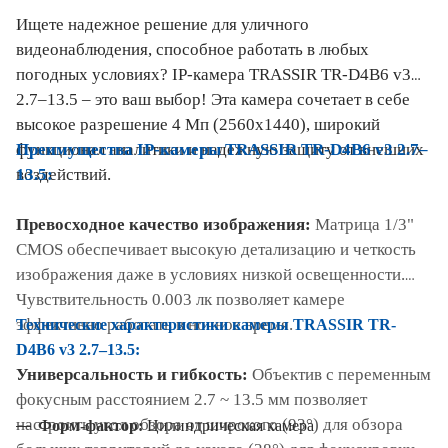
Ищете надежное решение для уличного
видеонаблюдения, способное работать в любых
погодных условиях? IP-камера TRASSIR TR-D4B6 v3
2.7–13.5 – это ваш выбор! Эта камера сочетает в себе
высокое разрешение 4 Мп (2560x1440), широкий
Преимущества IP-камеры TRASSIR TR-D4B6 v3 2.7–
функционал аналитики и надежную защиту от внешних
13.5:
воздействий.
Превосходное качество изображения:
Матрица 1/3"
CMOS обеспечивает высокую детализацию и четкость
изображения даже в условиях низкой освещенности.
Чувствительность 0.003 лк позволяет камере
эффективно работать в ночное время.
Технические характеристики камеры TRASSIR TR-
D4B6 v3 2.7–13.5:
Универсальность и гибкость:
Объектив с переменным
фокусным расстоянием 2.7 ~ 13.5 мм позволяет
настроить угол обзора от широкого (93°) для обзора
Форм-фактор:
Цилиндрическая камера