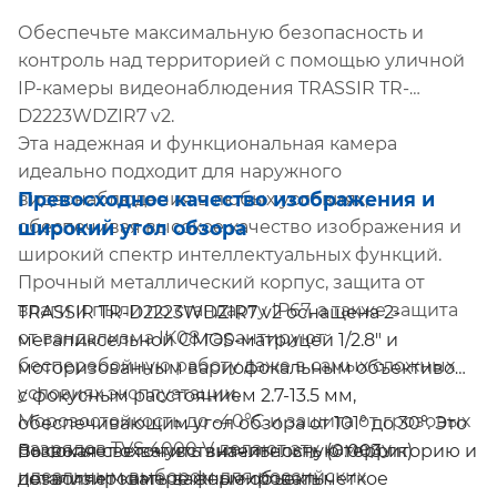
Обеспечьте максимальную безопасность и
контроль над территорией с помощью уличной
IP-камеры видеонаблюдения TRASSIR TR-
D2223WDZIR7 v2.
Эта надежная и функциональная камера
идеально подходит для наружного
Превосходное качество изображения и
видеонаблюдения в любых условиях,
широкий угол обзора
обеспечивая высокое качество изображения и
широкий спектр интеллектуальных функций.
Прочный металлический корпус, защита от
влаги и пыли по стандарту IP67, а также защита
TRASSIR TR-D2223WDZIR7 v2 оснащена 2-
от вандализма IK08 гарантируют
мегапиксельной CMOS-матрицей 1/2.8" и
бесперебойную работу даже в самых сложных
моторизованным вариофокальным объективом
условиях эксплуатации.
с фокусным расстоянием 2.7-13.5 мм,
Морозостойкость до -40°C и защита от грозовых
обеспечивающим угол обзора от 101° до 30°. Это
разрядов TVS 4000 V делают эту камеру
Высокая светочувствительность (0.003 лк)
позволяет охватить значительную территорию и
идеальным выбором для российских
позволяет камере формировать четкое
детализировать важные объекты.