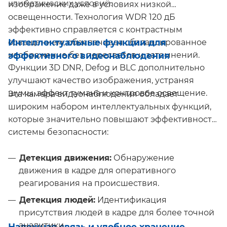
климатических условий.
изображение даже в условиях низкой
освещенности. Технология WDR 120 дБ
эффективно справляется с контрастным
Интеллектуальные функции для
освещением, обеспечивая сбалансированное
эффективного видеонаблюдения
изображение без пересветов и затемнений.
Функции 3D DNR, Defog и BLC дополнительно
улучшают качество изображения, устраняя
шумы, эффект тумана и контровое освещение.
Эта камера видеонаблюдения обладает
широким набором интеллектуальных функций,
которые значительно повышают эффективность
системы безопасности:
Детекция движения:
Обнаружение
движения в кадре для оперативного
реагирования на происшествия.
Детекция людей:
Идентификация
присутствия людей в кадре для более точной
аналитики.
Надежная связь и удобное хранение