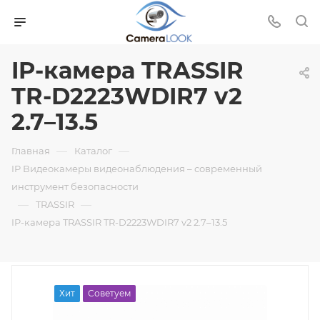
IP-камера TRASSIR
TR-D2223WDIR7 v2
2.7–13.5
—
—
Главная
Каталог
IP Видеокамеры видеонаблюдения – современный
инструмент безопасности
—
—
TRASSIR
IP-камера TRASSIR TR-D2223WDIR7 v2 2.7–13.5
Хит
Советуем