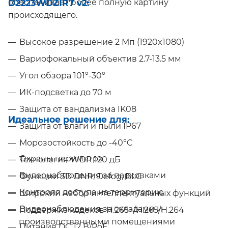
D2223WDZIR7 v2:
обеспечивает более полную картину
происходящего.
Высокое разрешение 2 Мп (1920x1080)
Вариофокальный объектив 2.7-13.5 мм
Угол обзора 101°-30°
ИК-подсветка до 70 м
Защита от вандализма IK08
Идеальное решение для:
Защита от влаги и пыли IP67
Морозостойкость до -40°C
Охраны периметра
Технология WDR 120 дБ
Видеонаблюдения за парковками
Функции 3D DNR, Defog, BLC
Контроля доступа на территорию
Широкий набор интеллектуальных функций
Видеонаблюдения за складами и
Поддержка кодеков H.265+/H.265/H.264
производственными помещениями
Питание DC 12 В/PoE