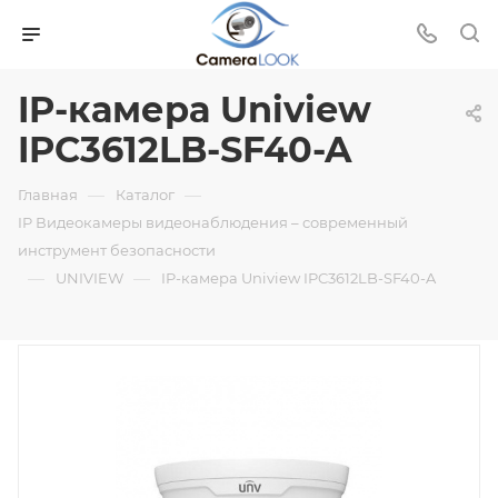
IP-камера Uniview
IPC3612LB-SF40-A
—
—
Главная
Каталог
IP Видеокамеры видеонаблюдения – современный
инструмент безопасности
—
—
UNIVIEW
IP-камера Uniview IPC3612LB-SF40-A