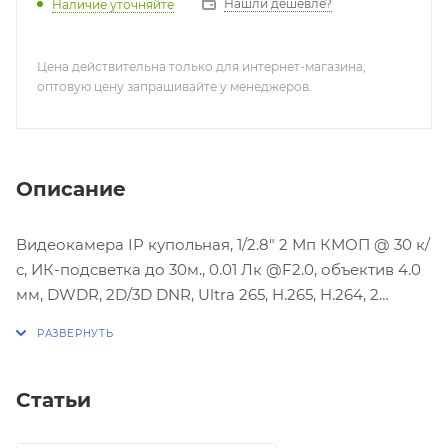
Нашли дешевле?
Наличие уточняйте
Цена действительна только для интернет-магазина,
оптовую цену запрашивайте у менеджеров.
Описание
Видеокамера IP купольная, 1/2.8" 2 Мп КМОП @ 30 к/
с, ИК-подсветка до 30м., 0.01 Лк @F2.0, объектив 4.0
мм, DWDR, 2D/3D DNR, Ultra 265, H.265, H.264, 2
потока, детекция движения, IP67, металл+пластик,
-40~+60°C
Статьи