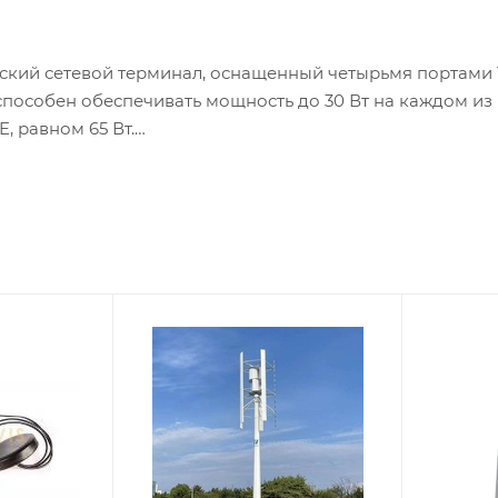
кий сетевой терминал, оснащенный четырьмя портами 1
способен обеспечивать мощность до 30 Вт на каждом из
, равном 65 Вт.
оляет передавать электропитание по кабелю UTP к IP-т
 устройствам, совместимым с PoE.