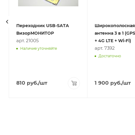
Переходник USB-SATA
Широкополосная
ВизорМОНИТОР
антенна 3 в 1 (G
арт. 21005
+ 4G LTE + Wi-Fi)
арт. 7392
Наличие уточняйте
Достаточно
810
руб.
/шт
1 900
руб.
/шт