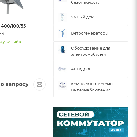
безопасность
Умный дом
400/100/55
Видеокамера IP LTV-
83
Ветрогенераторы
3CNB40-M2714-B-G2
арт. 21729
е уточняйте
Оборудование для
Наличие уточняйте
электромобилей
Антидрон
о запросу
Цена по запросу
Комплекты Системы
Видеонаблюдения