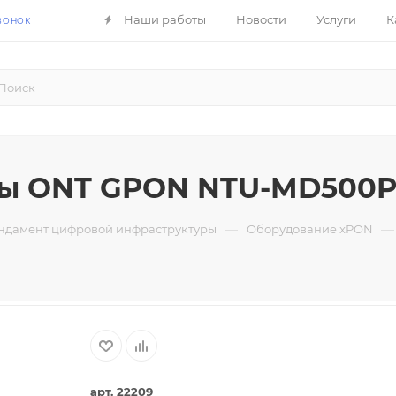
Наши работы
Новости
Услуги
К
ВОНОК
лы ONT GPON NTU-MD500
—
—
ундамент цифровой инфраструктуры
Оборудование xPON
арт. 22209