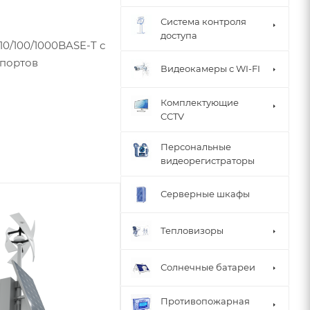
Система контроля
доступа
0/100/1000BASE-T с
 портов
Видеокамеры с WI-FI
Комплектующие
елефонам,
CCTV
Персональные
видеорегистраторы
Серверные шкафы
Тепловизоры
Солнечные батареи
Противопожарная