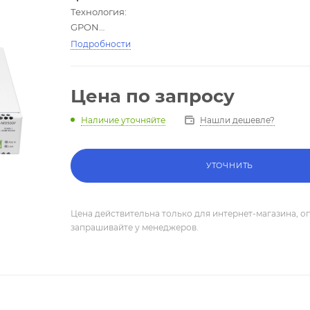
Технология:
GPON
Интерфейсы:
Подробности
1xGPON, 4x1G PoE+
Цена по запросу
Нашли дешевле?
Наличие уточняйте
УТОЧНИТЬ
Цена действительна только для интернет-магазина, о
запрашивайте у менеджеров.