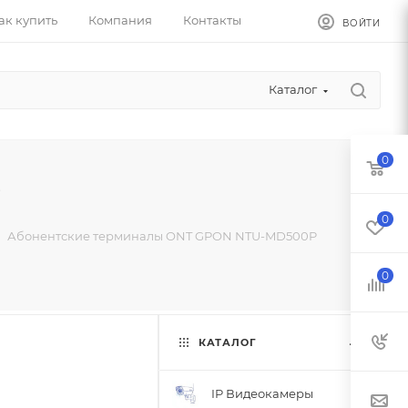
ак купить
Компания
Контакты
ВОЙТИ
Каталог
0
P
0
Абонентские терминалы ONT GPON NTU-MD500P
0
КАТАЛОГ
IP Видеокамеры