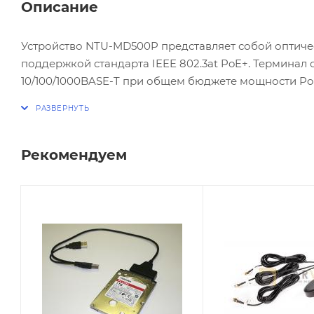
Описание
Устройство NTU-MD500P представляет собой оптичес
поддержкой стандарта IEEE 802.3at PoE+. Терминал 
10/100/1000BASE-T при общем бюджете мощности PoE
Технология PoE, поддерживаемая NTU-MD500P, позв
беспроводным точкам доступа, IP-камерам и другим
Рекомендуем
Основные характеристики:
* GPON: 1 порт
* Интерфейсы: 4 порта 1G PoE+