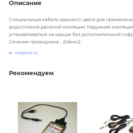
Описание
Специальный кабель красного цвета для применени
водостойкой двойной изоляции. Наружная изоляция 
устанавливаться на крыше без дополнительной гофр
Сечение проводника - 2x6мм2.
Устойчив к воздействию тепла и холода, ультрафиоле
малое выделение дыма, негорюч. Кабель гибкий, лег
прочность и большой сроком службы.
Рекомендуем