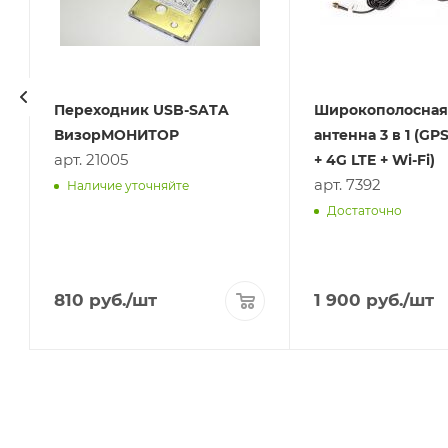
Переходник USB-SATA
Широкополосная
ВизорМОНИТОР
антенна 3 в 1 (G
арт. 21005
+ 4G LTE + Wi-Fi)
арт. 7392
Наличие уточняйте
Достаточно
810
руб.
/шт
1 900
руб.
/шт