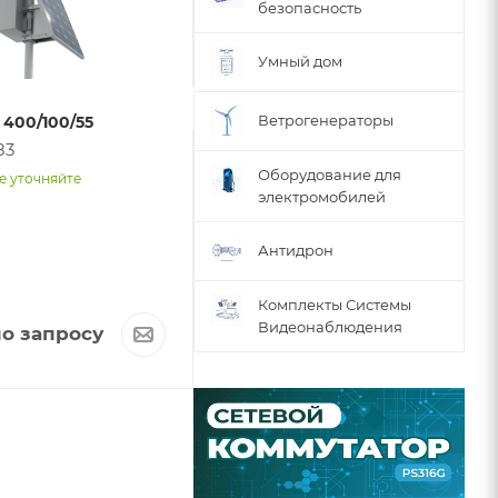
безопасность
Умный дом
Ветрогенераторы
400/100/55
Видеокамера IP LTV-
83
3CNB40-M2714-B-G2
Оборудование для
арт. 21729
е уточняйте
электромобилей
Наличие уточняйте
Антидрон
Комплекты Системы
Видеонаблюдения
о запросу
Цена по запросу