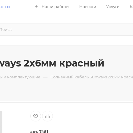
Наши работы
Новости
Услуги
К
ВОНОК
ways 2х6мм красный
—
ы и комплектующие
Солнечный кабель Sunways 2х6мм крас
арт. 7481