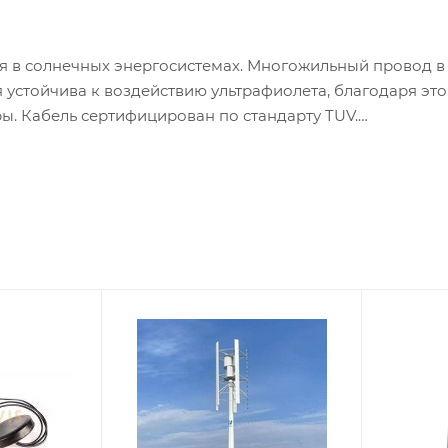
я в солнечных энергосистемах. Многожильный провод в
устойчива к воздействию ультрафиолета, благодаря эт
ы. Кабель сертифицирован по стандарту TUV.
тового излучения, масел, абразивов, озона. Улучшенная 
ко скручивается, занимает мало места, у него очень вы